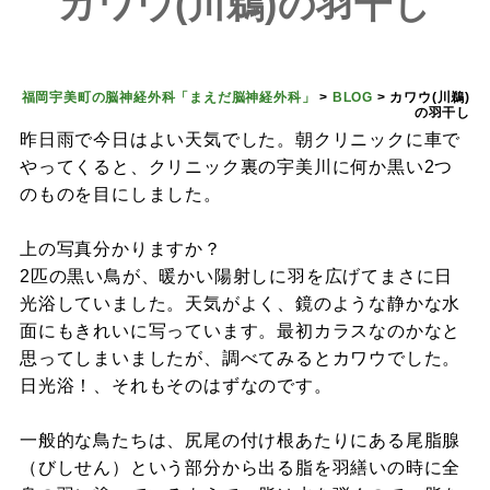
カワウ(川鵜)の羽干し
福岡宇美町の脳神経外科「まえだ脳神経外科」
>
BLOG
>
カワウ(川鵜)
の羽干し
昨日雨で今日はよい天気でした。朝クリニックに車で
やってくると、クリニック裏の宇美川に何か黒い2つ
のものを目にしました。
上の写真分かりますか？
2匹の黒い鳥が、暖かい陽射しに羽を広げてまさに日
光浴していました。天気がよく、鏡のような静かな水
面にもきれいに写っています。最初カラスなのかなと
思ってしまいましたが、調べてみるとカワウでした。
日光浴！、それもそのはずなのです。
一般的な鳥たちは、尻尾の付け根あたりにある尾脂腺
（びしせん）という部分から出る脂を羽繕いの時に全