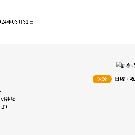
024年03月31日
休診
日曜・祝
町明神坂
ば)