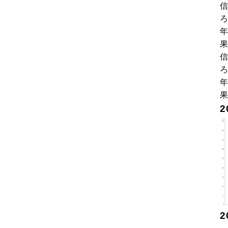
信
ろ
信
ろ