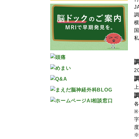
J
2
上
字
度