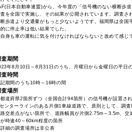
AF(日本自動車連盟)から、今年度の「信号機のない横断歩
調査を全国で実施し、その結果が公開されています。調査さ
横断歩道より交通量がもっと少ないようです。福岡県は全国
国的に停止率は低い結果でした。
私自身も車の運転に気を付けなければならないと改めて感じ
調査期間
023年8月10日～8月31日のうち、月曜日から金曜日の平日
調査時間
記期間のうち10時～16時の間
調査場所
各都道府県2箇所ずつ（全国合計94箇所）の信号機が設置さ
※センターラインのある片側1車線道路で、原則として、調査
路交差点がない箇所で、道路幅員が片側2.75m～3.5m、
が時速40～60km程度の箇所
※詳細の調査場所は非公表